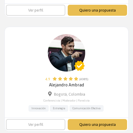
Ver perfil
Quiero una propuesta
4.9
(4385)
Alejandro Ambrad
Bogotá, Colombia
Conferencista | Moderador | Panelista
Innovación
Estrategia
Comunicación Efectiva
Ver perfil
Quiero una propuesta