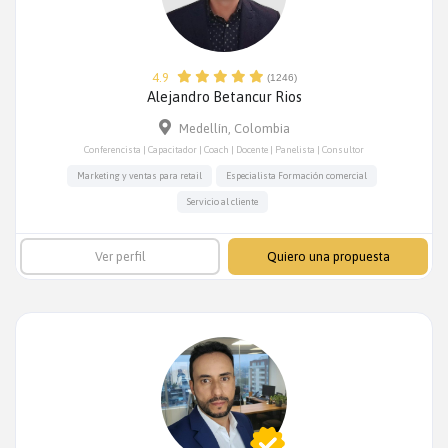
4.9
(1246)
Alejandro Betancur Rios
Medellín, Colombia
Conferencista | Capacitador | Coach | Docente | Panelista | Consultor
Marketing y ventas para retail
Especialista Formación comercial
Servicio al cliente
Ver perfil
Quiero una propuesta