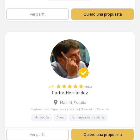
Ver perfil
Quiero una propuesta
4.9
(501)
Carlos Hernández
Madrid, España
Conferencista | Capacitador | Docente | Moderador | Panelista
Motivación
Duelo
Humanización sanitaria
Ver perfil
Quiero una propuesta