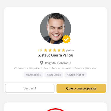
4.9
(2098)
Gustavo Guerra Ventas
Bogotá, Colombia
Conferencista | Capacitador | Coach | Docente | Moderador | Panelista | Consultor
Neurociencias
Neuro Ventas
Neuromarketing
Ver perfil
Quiero una propuesta