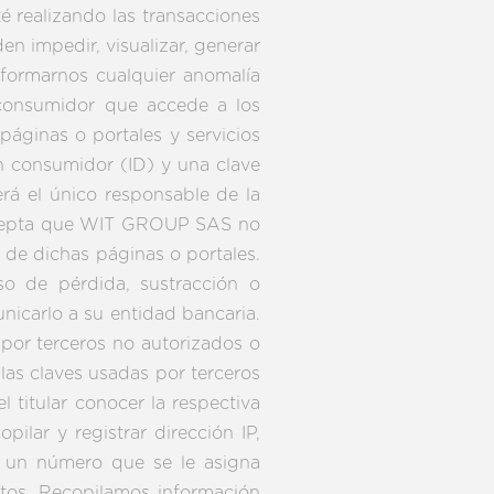
é realizando las transacciones
n impedir, visualizar, generar
nformarnos cualquier anomalía
 consumidor que accede a los
páginas o portales y servicios
un consumidor (ID) y una clave
rá el único responsable de la
 acepta que WIT GROUP SAS no
de dichas páginas o portales.
so de pérdida, sustracción o
nicarlo a su entidad bancaria.
or terceros no autorizados o
las claves usadas por terceros
 titular conocer la respectiva
ar y registrar dirección IP,
s un número que se le asigna
tos. Recopilamos información