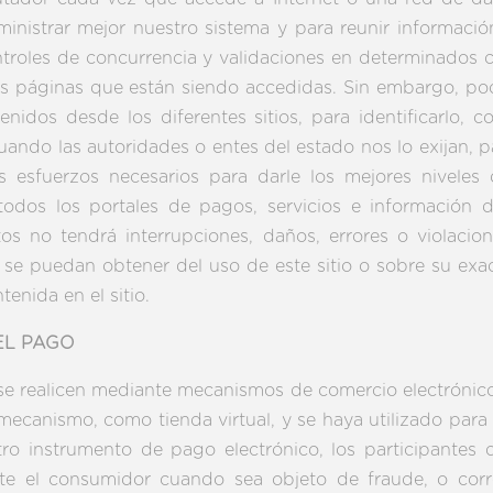
ministrar mejor nuestro sistema y para reunir informació
controles de concurrencia y validaciones en determinado
 las páginas que están siendo accedidas. Sin embargo, p
enidos desde los diferentes sitios, para identificarlo, 
ando las autoridades o entes del estado nos lo exijan, pa
sfuerzos necesarios para darle los mejores niveles de
 todos los portales de pagos, servicios e información 
os no tendrá interrupciones, daños, errores o violaci
 se puedan obtener del uso de este sitio o sobre su exact
enida en el sitio.
EL PAGO
se realicen mediante mecanismos de comercio electrónico,
 mecanismo, como tienda virtual, y se haya utilizado para 
otro instrumento de pago electrónico, los participante
cite el consumidor cuando sea objeto de fraude, o co