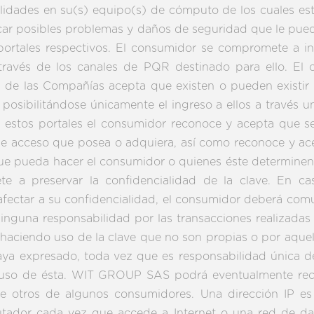
bilidades en su(s) equipo(s) de cómputo de los cuales est
scar posibles problemas y daños de seguridad que le puede
 portales respectivos. El consumidor se compromete a i
través de los canales de PQR destinado para ello. El
os de las Compañías acepta que existen o pueden existir 
 posibilitándose únicamente el ingreso a ellos a través 
 estos portales el consumidor reconoce y acepta que se
s de acceso que posea o adquiera, así como reconoce y
que pueda hacer el consumidor o quienes éste determinen 
 a preservar la confidencialidad de la clave. En ca
fectar a su confidencialidad, el consumidor deberá comu
una responsabilidad por las transacciones realizadas p
haciendo uso de la clave que no son propias o por aquel
haya expresado, toda vez que es responsabilidad única del
uso de ésta. WIT GROUP SAS podrá eventualmente recopil
re otros de algunos consumidores. Una dirección IP e
ador cada vez que accede a Internet o una red de da