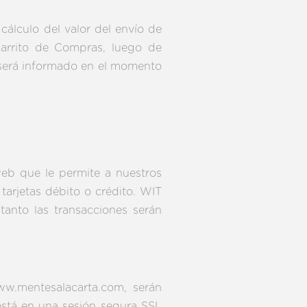
 cálculo del valor del envío de
Carrito de Compras, luego de
y será informado en el momento
eb que le permite a nuestros
arjetas débito o crédito. WIT
anto las transacciones serán
w.mentesalacarta.com, serán
está en una sesión segura SSL