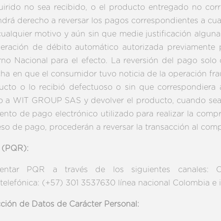
quirido no sea recibido, o el producto entregado no corr
drá derecho a reversar los pagos correspondientes a cual
ualquier motivo y aún sin que medie justificación algun
peración de débito automático autorizada previamente 
rno Nacional para el efecto. La reversión del pago solo 
echa en que el consumidor tuvo noticia de la operación fr
ucto o lo recibió defectuoso o sin que correspondiera a
rido a WIT GROUP SAS y devolver el producto, cuando se
mento de pago electrónico utilizado para realizar la compr
so de pago, procederán a reversar la transacción al com
s (PQR):
ntar PQR a través de los siguientes canales: Of
lefónica: (+57) 301 3537630 línea nacional Colombia e i
cción de Datos de Carácter Personal: