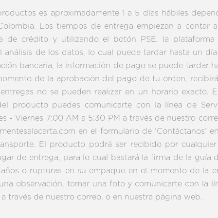
 productos es aproximadamente 1 a 5 días hábiles depen
 Colombia. Los tiempos de entrega empiezan a contar a 
a de crédito y utilizando el botón PSE, la plataform
 análisis de los datos, lo cual puede tardar hasta un día
ción bancaria, la información de pago se puede tardar ha
momento de la aprobación del pago de tu orden, recibirás
 entregas no se pueden realizar en un horario exacto. 
el producto puedes comunicarte con la línea de Serv
es - Viernes 7:00 AM a 5:30 PM a través de nuestro corr
ntesalacarta.com en el formulario de ‘Contáctanos’ en l
 transporte. El producto podrá ser recibido por cualqu
ugar de entrega, para lo cual bastará la firma de la guía
años o rupturas en su empaque en el momento de la ent
una observación, tomar una foto y comunicarte con la lí
a través de nuestro correo, o en nuestra página web.